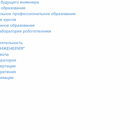
 будущего инженера
 образование
льное профессиональное образование
е курсов
нное образование
аборатория робототехники
еятельность
"ИНЖЕНЕРИЯ"
кола
оратория
ертации
бретения
ликации