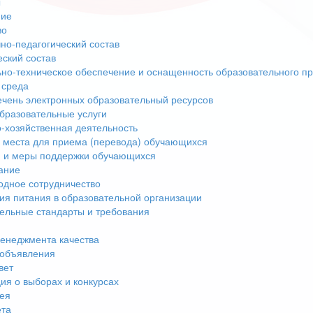
ы
ние
во
но-педагогический состав
еский состав
но-техническое обеспечение и оснащенность образовательного пр
 среда
чень электронных образовательный ресурсов
бразовательные услуги
-хозяйственная деятельность
 места для приема (перевода) обучающихся
 и меры поддержки обучающихся
ание
дное сотрудничество
ия питания в образовательной организации
ельные стандарты и требования
енеджмента качества
 объявления
вет
я о выборах и конкурсах
ея
ета