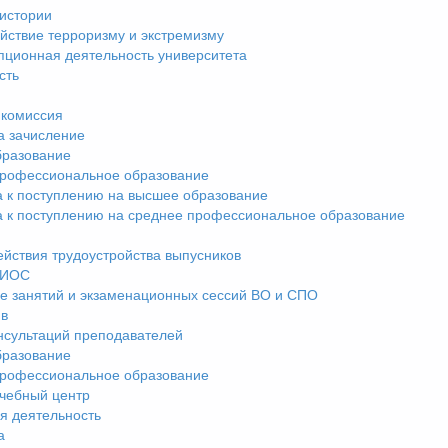
истории
йствие терроризму и экстремизму
пционная деятельность университета
сть
комиссия
а зачисление
разование
рофессиональное образование
а к поступлению на высшее образование
а к поступлению на среднее профессиональное образование
ействия трудоустройства выпусников
ЭИОС
е занятий и экзаменационных сессий ВО и СПО
ив
нсультаций преподавателей
разование
рофессиональное образование
чебный центр
я деятельность
а