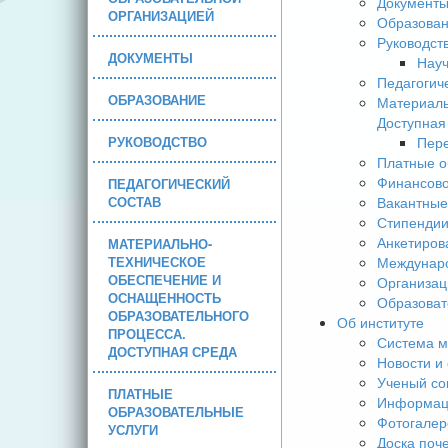
Документ
ОРГАНИЗАЦИЕЙ
Образова
Руководст
ДОКУМЕНТЫ
Науч
Педагогич
ОБРАЗОВАНИЕ
Материаль
Доступная
РУКОВОДСТВО
Пере
Платные о
Финансово
ПЕДАГОГИЧЕСКИЙ
СОСТАВ
Вакантные
Стипендии
Анкетиров
МАТЕРИАЛЬНО-
ТЕХНИЧЕСКОЕ
Междунаро
ОБЕСПЕЧЕНИЕ И
Организац
ОСНАЩЕННОСТЬ
Образоват
ОБРАЗОВАТЕЛЬНОГО
Об институте
ПРОЦЕССА.
Система м
ДОСТУПНАЯ СРЕДА
Новости и
Ученый со
ПЛАТНЫЕ
Информаци
ОБРАЗОВАТЕЛЬНЫЕ
Фотогалер
УСЛУГИ
Доска поч