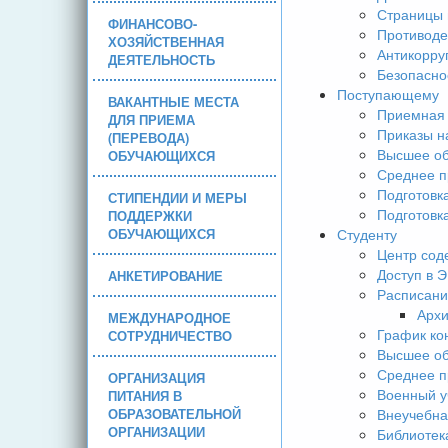
Страницы 
ФИНАНСОВО-
Противоде
ХОЗЯЙСТВЕННАЯ
Антикорру
ДЕЯТЕЛЬНОСТЬ
Безопасно
Поступающему
ВАКАНТНЫЕ МЕСТА
Приемная 
ДЛЯ ПРИЕМА
Приказы н
(ПЕРЕВОДА)
Высшее об
ОБУЧАЮЩИХСЯ
Среднее п
Подготовк
СТИПЕНДИИ И МЕРЫ
Подготовк
ПОДДЕРЖКИ
ОБУЧАЮЩИХСЯ
Студенту
Центр сод
Доступ в 
АНКЕТИРОВАНИЕ
Расписани
Арх
МЕЖДУНАРОДНОЕ
График ко
СОТРУДНИЧЕСТВО
Высшее об
Среднее п
ОРГАНИЗАЦИЯ
Военный у
ПИТАНИЯ В
ОБРАЗОВАТЕЛЬНОЙ
Внеучебна
ОРГАНИЗАЦИИ
Библиотек