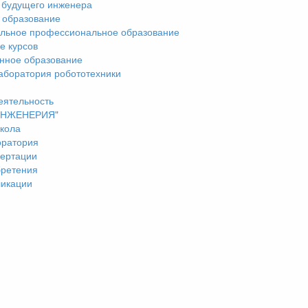
 будущего инженера
 образование
льное профессиональное образование
е курсов
нное образование
аборатория робототехники
еятельность
"ИНЖЕНЕРИЯ"
кола
оратория
ертации
бретения
ликации