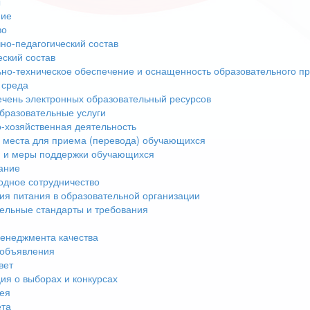
ы
ние
во
но-педагогический состав
еский состав
но-техническое обеспечение и оснащенность образовательного пр
 среда
чень электронных образовательный ресурсов
бразовательные услуги
-хозяйственная деятельность
 места для приема (перевода) обучающихся
 и меры поддержки обучающихся
ание
дное сотрудничество
ия питания в образовательной организации
ельные стандарты и требования
енеджмента качества
 объявления
вет
я о выборах и конкурсах
ея
ета