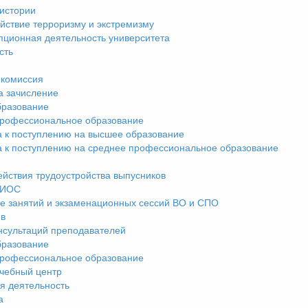
истории
йствие терроризму и экстремизму
пционная деятельность университета
сть
комиссия
а зачисление
разование
рофессиональное образование
а к поступлению на высшее образование
а к поступлению на среднее профессиональное образование
ействия трудоустройства выпусников
ЭИОС
е занятий и экзаменационных сессий ВО и СПО
ив
нсультаций преподавателей
разование
рофессиональное образование
чебный центр
я деятельность
а