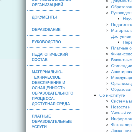
Документ
ОРГАНИЗАЦИЕЙ
Образова
Руководст
ДОКУМЕНТЫ
Науч
Педагогич
ОБРАЗОВАНИЕ
Материаль
Доступная
РУКОВОДСТВО
Пере
Платные о
Финансово
ПЕДАГОГИЧЕСКИЙ
СОСТАВ
Вакантные
Стипендии
Анкетиров
МАТЕРИАЛЬНО-
ТЕХНИЧЕСКОЕ
Междунаро
ОБЕСПЕЧЕНИЕ И
Организац
ОСНАЩЕННОСТЬ
Образоват
ОБРАЗОВАТЕЛЬНОГО
Об институте
ПРОЦЕССА.
Система м
ДОСТУПНАЯ СРЕДА
Новости и
Ученый со
ПЛАТНЫЕ
Информаци
ОБРАЗОВАТЕЛЬНЫЕ
Фотогалер
УСЛУГИ
Доска поч