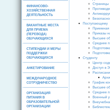
Страницы 
ФИНАНСОВО-
Противоде
ХОЗЯЙСТВЕННАЯ
Антикорру
ДЕЯТЕЛЬНОСТЬ
Безопасно
Поступающему
ВАКАНТНЫЕ МЕСТА
Приемная 
ДЛЯ ПРИЕМА
Приказы н
(ПЕРЕВОДА)
Высшее об
ОБУЧАЮЩИХСЯ
Среднее п
Подготовк
СТИПЕНДИИ И МЕРЫ
Подготовк
ПОДДЕРЖКИ
ОБУЧАЮЩИХСЯ
Студенту
Центр сод
Доступ в 
АНКЕТИРОВАНИЕ
Расписани
Арх
МЕЖДУНАРОДНОЕ
График ко
СОТРУДНИЧЕСТВО
Высшее об
Среднее п
ОРГАНИЗАЦИЯ
Военный у
ПИТАНИЯ В
ОБРАЗОВАТЕЛЬНОЙ
Внеучебна
ОРГАНИЗАЦИИ
Библиотек