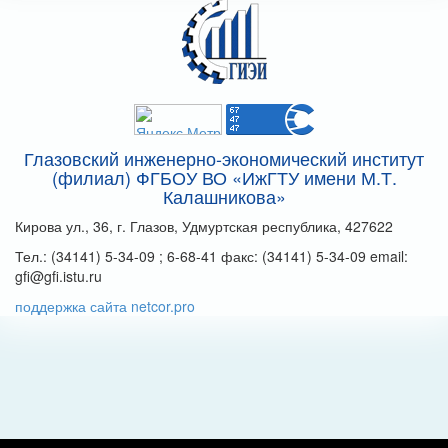
Глазовский инженерно-экономический институт
(филиал) ФГБОУ ВО «ИжГТУ имени М.Т.
Калашникова»
Кирова ул., 36, г. Глазов, Удмуртская республика, 427622
Тел.: (34141) 5-34-09 ; 6-68-41 факс: (34141) 5-34-09 email:
gfi@gfi.istu.ru
поддержка сайта netcor.pro