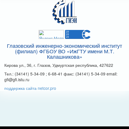
Глазовский инженерно-экономический институт
(филиал) ФГБОУ ВО «ИжГТУ имени М.Т.
Калашникова»
Кирова ул., 36, г. Глазов, Удмуртская республика, 427622
Тел.: (34141) 5-34-09 ; 6-68-41 факс: (34141) 5-34-09 email:
gfi@gfi.istu.ru
поддержка сайта netcor.pro