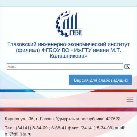
Глазовский инженерно-экономический институт
(филиал) ФГБОУ ВО «ИжГТУ имени М.Т.
Калашникова»
Версия для слабовидящих
Нав
Кирова ул., 36, г. Глазов, Удмуртская республика, 427622
Тел.: (34141) 5-34-09 ; 6-68-41 факс: (34141) 5-34-09 email:
gfi@gfi.istu.ru