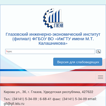
Глазовский инженерно-экономический институт
(филиал) ФГБОУ ВО «ИжГТУ имени М.Т.
Калашникова»
Версия для слабовидящих
Нав
Кирова ул., 36, г. Глазов, Удмуртская республика, 427622
Тел.: (34141) 5-34-09 ; 6-68-41 факс: (34141) 5-34-09 email:
gfi@gfi.istu.ru