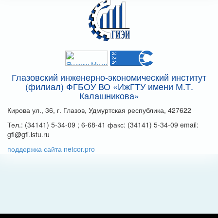
Глазовский инженерно-экономический институт
(филиал) ФГБОУ ВО «ИжГТУ имени М.Т.
Калашникова»
Кирова ул., 36, г. Глазов, Удмуртская республика, 427622
Тел.: (34141) 5-34-09 ; 6-68-41 факс: (34141) 5-34-09 email:
gfi@gfi.istu.ru
поддержка сайта netcor.pro