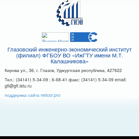
Глазовский инженерно-экономический институт
(филиал) ФГБОУ ВО «ИжГТУ имени М.Т.
Калашникова»
Кирова ул., 36, г. Глазов, Удмуртская республика, 427622
Тел.: (34141) 5-34-09 ; 6-68-41 факс: (34141) 5-34-09 email:
gfi@gfi.istu.ru
поддержка сайта netcor.pro