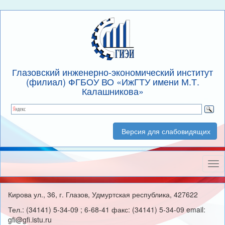
Глазовский инженерно-экономический институт
(филиал) ФГБОУ ВО «ИжГТУ имени М.Т.
Калашникова»
Версия для слабовидящих
Нав
Кирова ул., 36, г. Глазов, Удмуртская республика, 427622
Тел.: (34141) 5-34-09 ; 6-68-41 факс: (34141) 5-34-09 email:
gfi@gfi.istu.ru