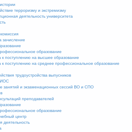
истории
йствие терроризму и экстремизму
пционная деятельность университета
сть
комиссия
а зачисление
разование
рофессиональное образование
а к поступлению на высшее образование
а к поступлению на среднее профессиональное образование
ействия трудоустройства выпусников
ЭИОС
е занятий и экзаменационных сессий ВО и СПО
ив
нсультаций преподавателей
разование
рофессиональное образование
чебный центр
я деятельность
а