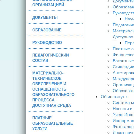
Документ
ОРГАНИЗАЦИЕЙ
Образова
Руководст
ДОКУМЕНТЫ
Науч
Педагогич
ОБРАЗОВАНИЕ
Материаль
Доступная
РУКОВОДСТВО
Пере
Платные о
Финансово
ПЕДАГОГИЧЕСКИЙ
СОСТАВ
Вакантные
Стипендии
Анкетиров
МАТЕРИАЛЬНО-
ТЕХНИЧЕСКОЕ
Междунаро
ОБЕСПЕЧЕНИЕ И
Организац
ОСНАЩЕННОСТЬ
Образоват
ОБРАЗОВАТЕЛЬНОГО
Об институте
ПРОЦЕССА.
Система м
ДОСТУПНАЯ СРЕДА
Новости и
Ученый со
ПЛАТНЫЕ
Информаци
ОБРАЗОВАТЕЛЬНЫЕ
Фотогалер
УСЛУГИ
Доска поч