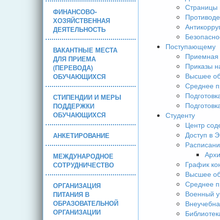
Страницы 
ФИНАНСОВО-
Противоде
ХОЗЯЙСТВЕННАЯ
Антикорру
ДЕЯТЕЛЬНОСТЬ
Безопасно
Поступающему
ВАКАНТНЫЕ МЕСТА
Приемная 
ДЛЯ ПРИЕМА
Приказы н
(ПЕРЕВОДА)
Высшее об
ОБУЧАЮЩИХСЯ
Среднее п
Подготовк
СТИПЕНДИИ И МЕРЫ
Подготовк
ПОДДЕРЖКИ
ОБУЧАЮЩИХСЯ
Студенту
Центр сод
Доступ в 
АНКЕТИРОВАНИЕ
Расписани
Арх
МЕЖДУНАРОДНОЕ
График ко
СОТРУДНИЧЕСТВО
Высшее об
Среднее п
ОРГАНИЗАЦИЯ
Военный у
ПИТАНИЯ В
ОБРАЗОВАТЕЛЬНОЙ
Внеучебна
ОРГАНИЗАЦИИ
Библиотек