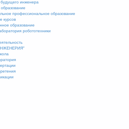
 будущего инженера
 образование
льное профессиональное образование
е курсов
нное образование
аборатория робототехники
еятельность
"ИНЖЕНЕРИЯ"
кола
оратория
ертации
бретения
ликации