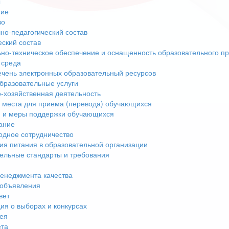
ы
ние
во
но-педагогический состав
еский состав
но-техническое обеспечение и оснащенность образовательного пр
 среда
чень электронных образовательный ресурсов
бразовательные услуги
-хозяйственная деятельность
 места для приема (перевода) обучающихся
 и меры поддержки обучающихся
ание
дное сотрудничество
ия питания в образовательной организации
ельные стандарты и требования
енеджмента качества
 объявления
вет
я о выборах и конкурсах
ея
ета