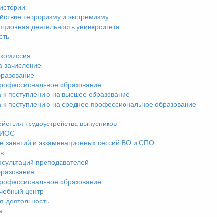
истории
йствие терроризму и экстремизму
пционная деятельность университета
сть
комиссия
а зачисление
разование
рофессиональное образование
а к поступлению на высшее образование
а к поступлению на среднее профессиональное образование
ействия трудоустройства выпусников
ЭИОС
е занятий и экзаменационных сессий ВО и СПО
ив
нсультаций преподавателей
разование
рофессиональное образование
чебный центр
я деятельность
а