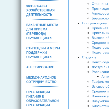
Страницы 
ФИНАНСОВО-
Противоде
ХОЗЯЙСТВЕННАЯ
Антикорру
ДЕЯТЕЛЬНОСТЬ
Безопасно
Поступающему
ВАКАНТНЫЕ МЕСТА
Приемная 
ДЛЯ ПРИЕМА
Приказы н
(ПЕРЕВОДА)
Высшее об
ОБУЧАЮЩИХСЯ
Среднее п
Подготовк
СТИПЕНДИИ И МЕРЫ
Подготовк
ПОДДЕРЖКИ
ОБУЧАЮЩИХСЯ
Студенту
Центр сод
Доступ в 
АНКЕТИРОВАНИЕ
Расписани
Арх
МЕЖДУНАРОДНОЕ
График ко
СОТРУДНИЧЕСТВО
Высшее об
Среднее п
ОРГАНИЗАЦИЯ
Военный у
ПИТАНИЯ В
ОБРАЗОВАТЕЛЬНОЙ
Внеучебна
ОРГАНИЗАЦИИ
Библиотек