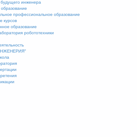
 будущего инженера
 образование
льное профессиональное образование
е курсов
нное образование
аборатория робототехники
еятельность
"ИНЖЕНЕРИЯ"
кола
оратория
ертации
бретения
ликации