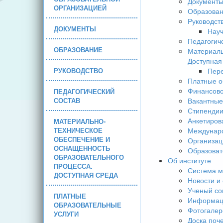
Документ
ОРГАНИЗАЦИЕЙ
Образова
Руководст
ДОКУМЕНТЫ
Науч
Педагогич
ОБРАЗОВАНИЕ
Материаль
Доступная
РУКОВОДСТВО
Пере
Платные о
Финансово
ПЕДАГОГИЧЕСКИЙ
СОСТАВ
Вакантные
Стипендии
Анкетиров
МАТЕРИАЛЬНО-
ТЕХНИЧЕСКОЕ
Междунаро
ОБЕСПЕЧЕНИЕ И
Организац
ОСНАЩЕННОСТЬ
Образоват
ОБРАЗОВАТЕЛЬНОГО
Об институте
ПРОЦЕССА.
Система м
ДОСТУПНАЯ СРЕДА
Новости и
Ученый со
ПЛАТНЫЕ
Информаци
ОБРАЗОВАТЕЛЬНЫЕ
Фотогалер
УСЛУГИ
Доска поч