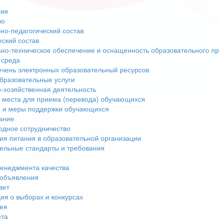
ы
ние
во
но-педагогический состав
еский состав
но-техническое обеспечение и оснащенность образовательного пр
 среда
чень электронных образовательный ресурсов
бразовательные услуги
-хозяйственная деятельность
 места для приема (перевода) обучающихся
 и меры поддержки обучающихся
ание
дное сотрудничество
ия питания в образовательной организации
ельные стандарты и требования
енеджмента качества
 объявления
вет
я о выборах и конкурсах
ея
ета