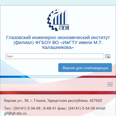
Глазовский инженерно-экономический институт
(филиал) ФГБОУ ВО «ИжГТУ имени М.Т.
Калашникова»
Версия для слабовидящих
Нав
Кирова ул., 36, г. Глазов, Удмуртская республика, 427622
Тел.: (34141) 5-34-09 ; 6-68-41 факс: (34141) 5-34-09 email:
gfi@gfi.istu.ru