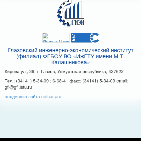
Глазовский инженерно-экономический институт
(филиал) ФГБОУ ВО «ИжГТУ имени М.Т.
Калашникова»
Кирова ул., 36, г. Глазов, Удмуртская республика, 427622
Тел.: (34141) 5-34-09 ; 6-68-41 факс: (34141) 5-34-09 email:
gfi@gfi.istu.ru
поддержка сайта netcor.pro