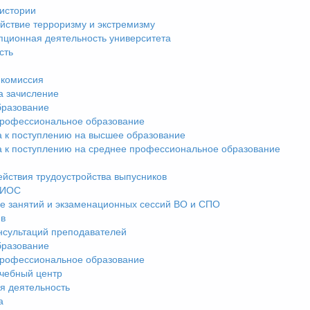
истории
йствие терроризму и экстремизму
пционная деятельность университета
сть
комиссия
а зачисление
разование
рофессиональное образование
а к поступлению на высшее образование
а к поступлению на среднее профессиональное образование
ействия трудоустройства выпусников
ЭИОС
е занятий и экзаменационных сессий ВО и СПО
ив
нсультаций преподавателей
разование
рофессиональное образование
чебный центр
я деятельность
а