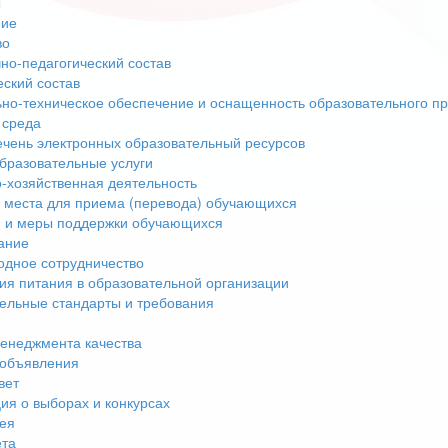
ы
ние
во
но-педагогический состав
еский состав
но-техническое обеспечение и оснащенность образовательного пр
 среда
чень электронных образовательный ресурсов
бразовательные услуги
-хозяйственная деятельность
 места для приема (перевода) обучающихся
 и меры поддержки обучающихся
ание
дное сотрудничество
ия питания в образовательной организации
ельные стандарты и требования
енеджмента качества
 объявления
вет
я о выборах и конкурсах
ея
ета