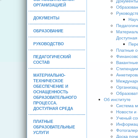
Документ
ОРГАНИЗАЦИЕЙ
Образова
Руководст
ДОКУМЕНТЫ
Науч
Педагогич
ОБРАЗОВАНИЕ
Материаль
Доступная
РУКОВОДСТВО
Пере
Платные о
Финансово
ПЕДАГОГИЧЕСКИЙ
СОСТАВ
Вакантные
Стипендии
Анкетиров
МАТЕРИАЛЬНО-
ТЕХНИЧЕСКОЕ
Междунаро
ОБЕСПЕЧЕНИЕ И
Организац
ОСНАЩЕННОСТЬ
Образоват
ОБРАЗОВАТЕЛЬНОГО
Об институте
ПРОЦЕССА.
Система м
ДОСТУПНАЯ СРЕДА
Новости и
Ученый со
ПЛАТНЫЕ
Информаци
ОБРАЗОВАТЕЛЬНЫЕ
Фотогалер
УСЛУГИ
Доска поч