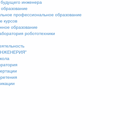
 будущего инженера
 образование
льное профессиональное образование
е курсов
нное образование
аборатория робототехники
еятельность
"ИНЖЕНЕРИЯ"
кола
оратория
ертации
бретения
ликации