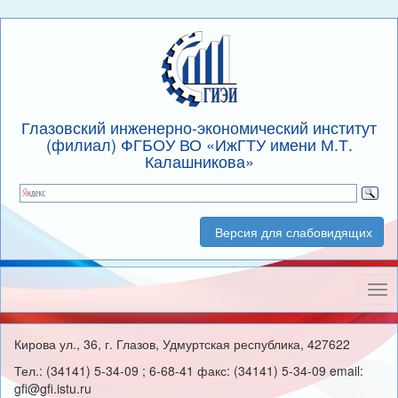
Глазовский инженерно-экономический институт
(филиал) ФГБОУ ВО «ИжГТУ имени М.Т.
Калашникова»
Версия для слабовидящих
Нав
Кирова ул., 36, г. Глазов, Удмуртская республика, 427622
Тел.: (34141) 5-34-09 ; 6-68-41 факс: (34141) 5-34-09 email:
gfi@gfi.istu.ru