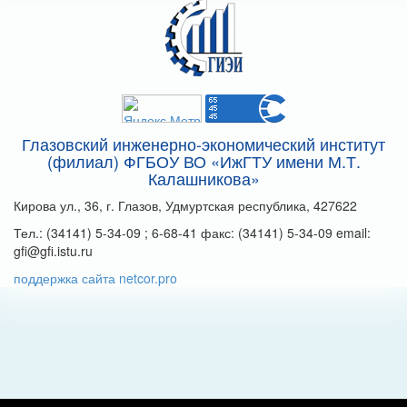
Глазовский инженерно-экономический институт
(филиал) ФГБОУ ВО «ИжГТУ имени М.Т.
Калашникова»
Кирова ул., 36, г. Глазов, Удмуртская республика, 427622
Тел.: (34141) 5-34-09 ; 6-68-41 факс: (34141) 5-34-09 email:
gfi@gfi.istu.ru
поддержка сайта netcor.pro