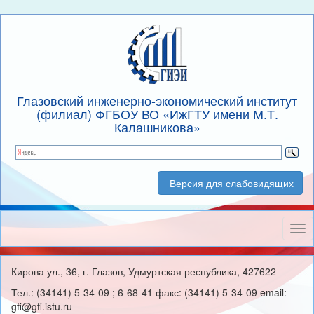
Глазовский инженерно-экономический институт
(филиал) ФГБОУ ВО «ИжГТУ имени М.Т.
Калашникова»
Версия для слабовидящих
Нав
Кирова ул., 36, г. Глазов, Удмуртская республика, 427622
Тел.: (34141) 5-34-09 ; 6-68-41 факс: (34141) 5-34-09 email:
gfi@gfi.istu.ru