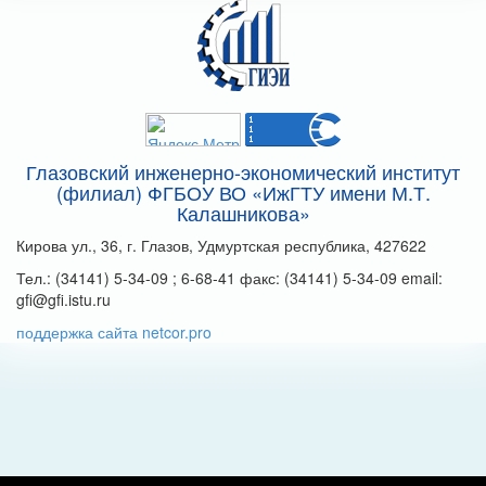
Глазовский инженерно-экономический институт
(филиал) ФГБОУ ВО «ИжГТУ имени М.Т.
Калашникова»
Кирова ул., 36, г. Глазов, Удмуртская республика, 427622
Тел.: (34141) 5-34-09 ; 6-68-41 факс: (34141) 5-34-09 email:
gfi@gfi.istu.ru
поддержка сайта netcor.pro