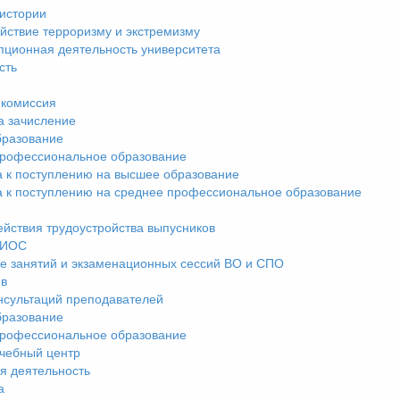
истории
йствие терроризму и экстремизму
пционная деятельность университета
сть
комиссия
а зачисление
разование
рофессиональное образование
а к поступлению на высшее образование
а к поступлению на среднее профессиональное образование
ействия трудоустройства выпусников
ЭИОС
е занятий и экзаменационных сессий ВО и СПО
ив
нсультаций преподавателей
разование
рофессиональное образование
чебный центр
я деятельность
а