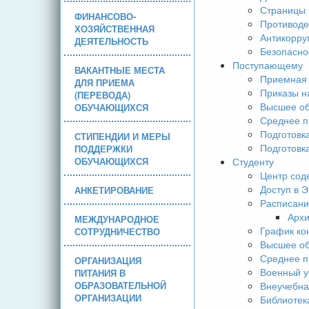
Страницы 
ФИНАНСОВО-
Противоде
ХОЗЯЙСТВЕННАЯ
Антикорру
ДЕЯТЕЛЬНОСТЬ
Безопасно
Поступающему
ВАКАНТНЫЕ МЕСТА
Приемная 
ДЛЯ ПРИЕМА
Приказы н
(ПЕРЕВОДА)
Высшее об
ОБУЧАЮЩИХСЯ
Среднее п
Подготовк
СТИПЕНДИИ И МЕРЫ
Подготовк
ПОДДЕРЖКИ
ОБУЧАЮЩИХСЯ
Студенту
Центр сод
Доступ в 
АНКЕТИРОВАНИЕ
Расписани
Арх
МЕЖДУНАРОДНОЕ
График ко
СОТРУДНИЧЕСТВО
Высшее об
Среднее п
ОРГАНИЗАЦИЯ
Военный у
ПИТАНИЯ В
ОБРАЗОВАТЕЛЬНОЙ
Внеучебна
ОРГАНИЗАЦИИ
Библиотек