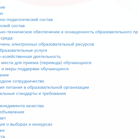
ы
ние
во
но-педагогический состав
еский состав
но-техническое обеспечение и оснащенность образовательного пр
 среда
чень электронных образовательный ресурсов
бразовательные услуги
-хозяйственная деятельность
 места для приема (перевода) обучающихся
 и меры поддержки обучающихся
ание
дное сотрудничество
ия питания в образовательной организации
ельные стандарты и требования
енеджмента качества
 объявления
вет
я о выборах и конкурсах
ея
ета