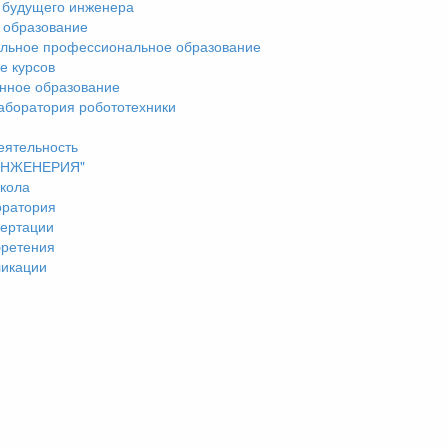
 будущего инженера
 образование
льное профессиональное образование
е курсов
нное образование
аборатория робототехники
еятельность
"ИНЖЕНЕРИЯ"
кола
оратория
ертации
бретения
ликации