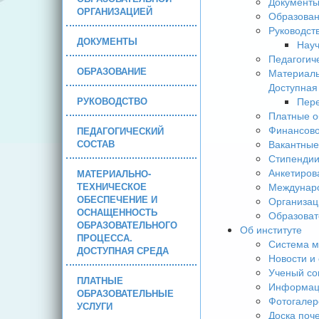
Документ
ОРГАНИЗАЦИЕЙ
Образова
Руководст
ДОКУМЕНТЫ
Науч
Педагогич
ОБРАЗОВАНИЕ
Материаль
Доступная
РУКОВОДСТВО
Пере
Платные о
Финансово
ПЕДАГОГИЧЕСКИЙ
СОСТАВ
Вакантные
Стипендии
Анкетиров
МАТЕРИАЛЬНО-
ТЕХНИЧЕСКОЕ
Междунаро
ОБЕСПЕЧЕНИЕ И
Организац
ОСНАЩЕННОСТЬ
Образоват
ОБРАЗОВАТЕЛЬНОГО
Об институте
ПРОЦЕССА.
Система м
ДОСТУПНАЯ СРЕДА
Новости и
Ученый со
ПЛАТНЫЕ
Информаци
ОБРАЗОВАТЕЛЬНЫЕ
Фотогалер
УСЛУГИ
Доска поч