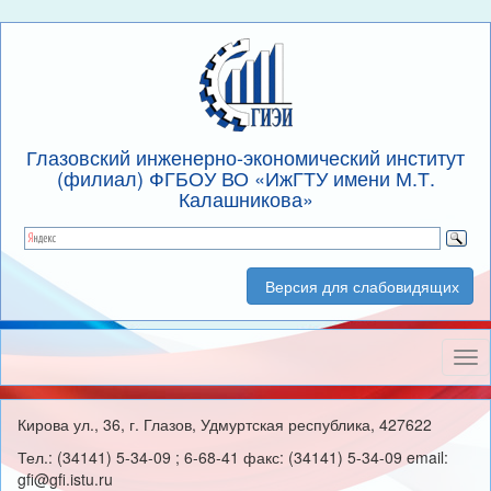
Глазовский инженерно-экономический институт
(филиал) ФГБОУ ВО «ИжГТУ имени М.Т.
Калашникова»
Версия для слабовидящих
Нав
Кирова ул., 36, г. Глазов, Удмуртская республика, 427622
Тел.: (34141) 5-34-09 ; 6-68-41 факс: (34141) 5-34-09 email:
gfi@gfi.istu.ru