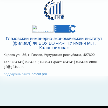
Глазовский инженерно-экономический институт
(филиал) ФГБОУ ВО «ИжГТУ имени М.Т.
Калашникова»
Кирова ул., 36, г. Глазов, Удмуртская республика, 427622
Тел.: (34141) 5-34-09 ; 6-68-41 факс: (34141) 5-34-09 email:
gfi@gfi.istu.ru
поддержка сайта netcor.pro