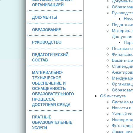
Документ
ОРГАНИЗАЦИЕЙ
Образова
Руководст
ДОКУМЕНТЫ
Науч
Педагогич
ОБРАЗОВАНИЕ
Материаль
Доступная
РУКОВОДСТВО
Пере
Платные о
Финансово
ПЕДАГОГИЧЕСКИЙ
СОСТАВ
Вакантные
Стипендии
Анкетиров
МАТЕРИАЛЬНО-
ТЕХНИЧЕСКОЕ
Междунаро
ОБЕСПЕЧЕНИЕ И
Организац
ОСНАЩЕННОСТЬ
Образоват
ОБРАЗОВАТЕЛЬНОГО
Об институте
ПРОЦЕССА.
Система м
ДОСТУПНАЯ СРЕДА
Новости и
Ученый со
ПЛАТНЫЕ
Информаци
ОБРАЗОВАТЕЛЬНЫЕ
Фотогалер
УСЛУГИ
Доска поч