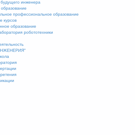
 будущего инженера
 образование
льное профессиональное образование
е курсов
нное образование
аборатория робототехники
еятельность
"ИНЖЕНЕРИЯ"
кола
оратория
ертации
бретения
ликации