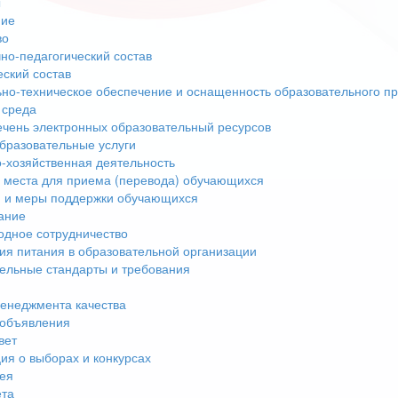
ы
ние
во
но-педагогический состав
еский состав
но-техническое обеспечение и оснащенность образовательного пр
 среда
чень электронных образовательный ресурсов
бразовательные услуги
-хозяйственная деятельность
 места для приема (перевода) обучающихся
 и меры поддержки обучающихся
ание
дное сотрудничество
ия питания в образовательной организации
ельные стандарты и требования
енеджмента качества
 объявления
вет
я о выборах и конкурсах
ея
ета