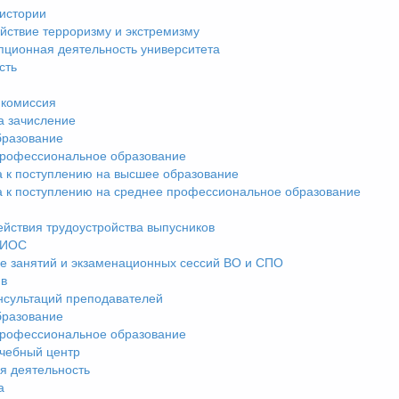
истории
йствие терроризму и экстремизму
пционная деятельность университета
сть
комиссия
а зачисление
разование
рофессиональное образование
а к поступлению на высшее образование
а к поступлению на среднее профессиональное образование
ействия трудоустройства выпусников
ЭИОС
е занятий и экзаменационных сессий ВО и СПО
ив
нсультаций преподавателей
разование
рофессиональное образование
чебный центр
я деятельность
а