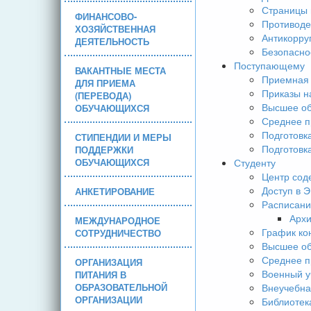
Страницы 
ФИНАНСОВО-
Противоде
ХОЗЯЙСТВЕННАЯ
Антикорру
ДЕЯТЕЛЬНОСТЬ
Безопасно
Поступающему
ВАКАНТНЫЕ МЕСТА
Приемная 
ДЛЯ ПРИЕМА
Приказы н
(ПЕРЕВОДА)
Высшее об
ОБУЧАЮЩИХСЯ
Среднее п
Подготовк
СТИПЕНДИИ И МЕРЫ
Подготовк
ПОДДЕРЖКИ
ОБУЧАЮЩИХСЯ
Студенту
Центр сод
Доступ в 
АНКЕТИРОВАНИЕ
Расписани
Арх
МЕЖДУНАРОДНОЕ
График ко
СОТРУДНИЧЕСТВО
Высшее об
Среднее п
ОРГАНИЗАЦИЯ
Военный у
ПИТАНИЯ В
ОБРАЗОВАТЕЛЬНОЙ
Внеучебна
ОРГАНИЗАЦИИ
Библиотек