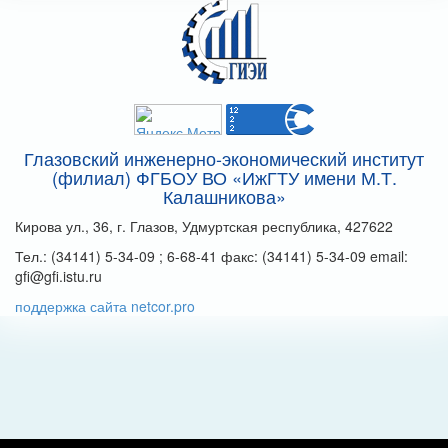
Глазовский инженерно-экономический институт
(филиал) ФГБОУ ВО «ИжГТУ имени М.Т.
Калашникова»
Кирова ул., 36, г. Глазов, Удмуртская республика, 427622
Тел.: (34141) 5-34-09 ; 6-68-41 факс: (34141) 5-34-09 email:
gfi@gfi.istu.ru
поддержка сайта netcor.pro