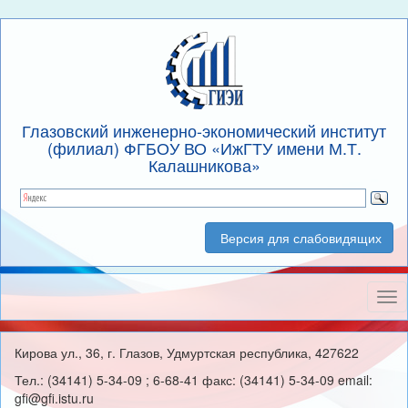
Глазовский инженерно-экономический институт
(филиал) ФГБОУ ВО «ИжГТУ имени М.Т.
Калашникова»
Версия для слабовидящих
Нав
Кирова ул., 36, г. Глазов, Удмуртская республика, 427622
Тел.: (34141) 5-34-09 ; 6-68-41 факс: (34141) 5-34-09 email:
gfi@gfi.istu.ru