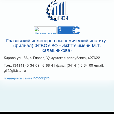
Глазовский инженерно-экономический институт
(филиал) ФГБОУ ВО «ИжГТУ имени М.Т.
Калашникова»
Кирова ул., 36, г. Глазов, Удмуртская республика, 427622
Тел.: (34141) 5-34-09 ; 6-68-41 факс: (34141) 5-34-09 email:
gfi@gfi.istu.ru
поддержка сайта netcor.pro