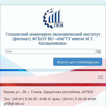
Глазовский инженерно-экономический институт
(филиал) ФГБОУ ВО «ИжГТУ имени М.Т.
Калашникова»
Версия для слабовидящих
Нав
Кирова ул., 36, г. Глазов, Удмуртская республика, 427622
Тел.: (34141) 5-34-09 ; 6-68-41 факс: (34141) 5-34-09 email:
gfi@gfi.istu.ru