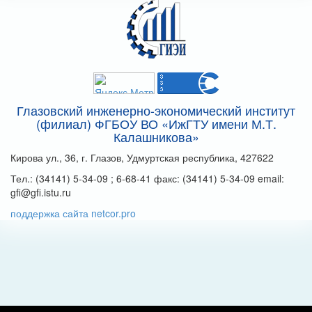
Глазовский инженерно-экономический институт
(филиал) ФГБОУ ВО «ИжГТУ имени М.Т.
Калашникова»
Кирова ул., 36, г. Глазов, Удмуртская республика, 427622
Тел.: (34141) 5-34-09 ; 6-68-41 факс: (34141) 5-34-09 email:
gfi@gfi.istu.ru
поддержка сайта netcor.pro