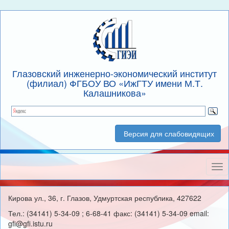
Глазовский инженерно-экономический институт
(филиал) ФГБОУ ВО «ИжГТУ имени М.Т.
Калашникова»
Версия для слабовидящих
Нав
Кирова ул., 36, г. Глазов, Удмуртская республика, 427622
Тел.: (34141) 5-34-09 ; 6-68-41 факс: (34141) 5-34-09 email:
gfi@gfi.istu.ru