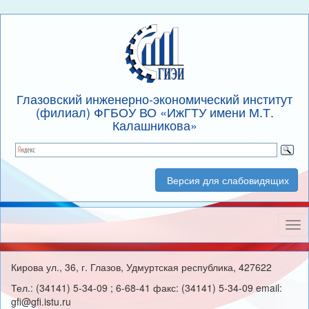
Глазовский инженерно-экономический институт
(филиал) ФГБОУ ВО «ИжГТУ имени М.Т.
Калашникова»
Версия для слабовидящих
Нав
Кирова ул., 36, г. Глазов, Удмуртская республика, 427622
Тел.: (34141) 5-34-09 ; 6-68-41 факс: (34141) 5-34-09 email:
gfi@gfi.istu.ru