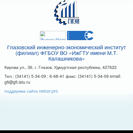
Глазовский инженерно-экономический институт
(филиал) ФГБОУ ВО «ИжГТУ имени М.Т.
Калашникова»
Кирова ул., 36, г. Глазов, Удмуртская республика, 427622
Тел.: (34141) 5-34-09 ; 6-68-41 факс: (34141) 5-34-09 email:
gfi@gfi.istu.ru
поддержка сайта netcor.pro