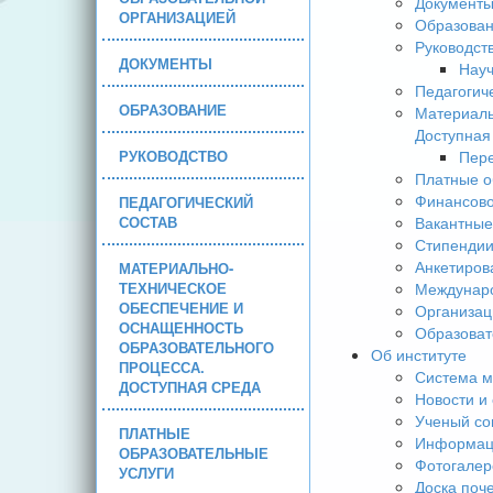
Документ
ОРГАНИЗАЦИЕЙ
Образова
Руководст
ДОКУМЕНТЫ
Науч
Педагогич
ОБРАЗОВАНИЕ
Материаль
Доступная
РУКОВОДСТВО
Пере
Платные о
Финансово
ПЕДАГОГИЧЕСКИЙ
СОСТАВ
Вакантные
Стипендии
Анкетиров
МАТЕРИАЛЬНО-
ТЕХНИЧЕСКОЕ
Междунаро
ОБЕСПЕЧЕНИЕ И
Организац
ОСНАЩЕННОСТЬ
Образоват
ОБРАЗОВАТЕЛЬНОГО
Об институте
ПРОЦЕССА.
Система м
ДОСТУПНАЯ СРЕДА
Новости и
Ученый со
ПЛАТНЫЕ
Информаци
ОБРАЗОВАТЕЛЬНЫЕ
Фотогалер
УСЛУГИ
Доска поч