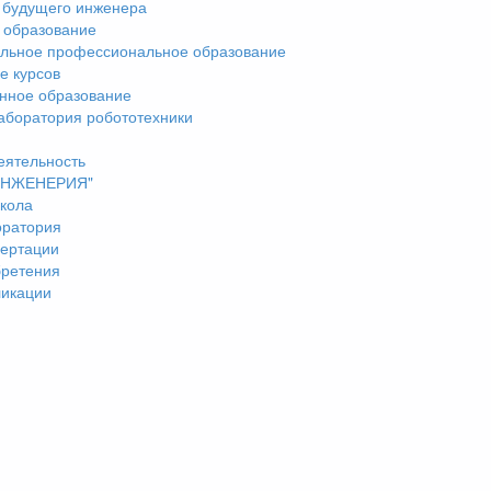
 будущего инженера
 образование
льное профессиональное образование
е курсов
нное образование
аборатория робототехники
еятельность
"ИНЖЕНЕРИЯ"
кола
оратория
ертации
бретения
ликации