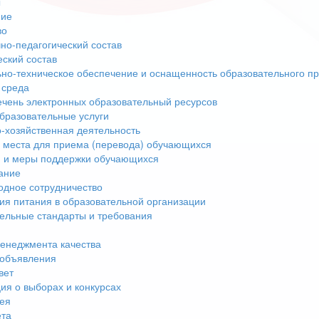
ы
ние
во
но-педагогический состав
еский состав
но-техническое обеспечение и оснащенность образовательного пр
 среда
чень электронных образовательный ресурсов
бразовательные услуги
-хозяйственная деятельность
 места для приема (перевода) обучающихся
 и меры поддержки обучающихся
ание
дное сотрудничество
ия питания в образовательной организации
ельные стандарты и требования
енеджмента качества
 объявления
вет
я о выборах и конкурсах
ея
ета