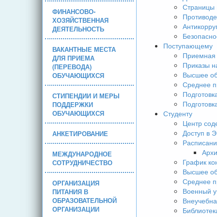
Страницы 
ФИНАНСОВО-
Противоде
ХОЗЯЙСТВЕННАЯ
Антикорру
ДЕЯТЕЛЬНОСТЬ
Безопасно
Поступающему
ВАКАНТНЫЕ МЕСТА
Приемная 
ДЛЯ ПРИЕМА
Приказы н
(ПЕРЕВОДА)
Высшее об
ОБУЧАЮЩИХСЯ
Среднее п
Подготовк
СТИПЕНДИИ И МЕРЫ
Подготовк
ПОДДЕРЖКИ
ОБУЧАЮЩИХСЯ
Студенту
Центр сод
Доступ в 
АНКЕТИРОВАНИЕ
Расписани
Арх
МЕЖДУНАРОДНОЕ
График ко
СОТРУДНИЧЕСТВО
Высшее об
Среднее п
ОРГАНИЗАЦИЯ
Военный у
ПИТАНИЯ В
ОБРАЗОВАТЕЛЬНОЙ
Внеучебна
ОРГАНИЗАЦИИ
Библиотек