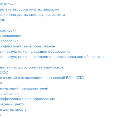
истории
йствие терроризму и экстремизму
пционная деятельность университета
сть
комиссия
а зачисление
разование
рофессиональное образование
а к поступлению на высшее образование
а к поступлению на среднее профессиональное образование
ействия трудоустройства выпусников
ЭИОС
е занятий и экзаменационных сессий ВО и СПО
ив
нсультаций преподавателей
разование
рофессиональное образование
чебный центр
я деятельность
а