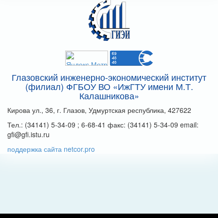
Глазовский инженерно-экономический институт
(филиал) ФГБОУ ВО «ИжГТУ имени М.Т.
Калашникова»
Кирова ул., 36, г. Глазов, Удмуртская республика, 427622
Тел.: (34141) 5-34-09 ; 6-68-41 факс: (34141) 5-34-09 email:
gfi@gfi.istu.ru
поддержка сайта netcor.pro