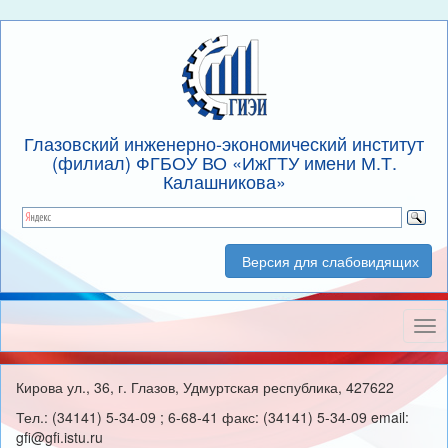
Глазовский инженерно-экономический институт
(филиал) ФГБОУ ВО «ИжГТУ имени М.Т.
Калашникова»
Версия для слабовидящих
Нав
Кирова ул., 36, г. Глазов, Удмуртская республика, 427622
Тел.: (34141) 5-34-09 ; 6-68-41 факс: (34141) 5-34-09 email:
gfi@gfi.istu.ru