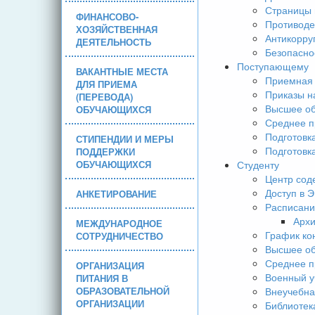
Страницы 
ФИНАНСОВО-
Противоде
ХОЗЯЙСТВЕННАЯ
Антикорру
ДЕЯТЕЛЬНОСТЬ
Безопасно
Поступающему
ВАКАНТНЫЕ МЕСТА
Приемная 
ДЛЯ ПРИЕМА
Приказы н
(ПЕРЕВОДА)
Высшее об
ОБУЧАЮЩИХСЯ
Среднее п
Подготовк
СТИПЕНДИИ И МЕРЫ
Подготовк
ПОДДЕРЖКИ
ОБУЧАЮЩИХСЯ
Студенту
Центр сод
Доступ в 
АНКЕТИРОВАНИЕ
Расписани
Арх
МЕЖДУНАРОДНОЕ
График ко
СОТРУДНИЧЕСТВО
Высшее об
Среднее п
ОРГАНИЗАЦИЯ
Военный у
ПИТАНИЯ В
ОБРАЗОВАТЕЛЬНОЙ
Внеучебна
ОРГАНИЗАЦИИ
Библиотек