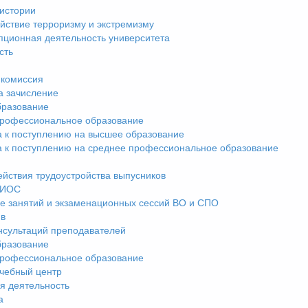
истории
йствие терроризму и экстремизму
пционная деятельность университета
сть
комиссия
а зачисление
разование
рофессиональное образование
а к поступлению на высшее образование
а к поступлению на среднее профессиональное образование
ействия трудоустройства выпусников
ЭИОС
е занятий и экзаменационных сессий ВО и СПО
ив
нсультаций преподавателей
разование
рофессиональное образование
чебный центр
я деятельность
а