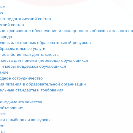
ы
ние
во
но-педагогический состав
еский состав
но-техническое обеспечение и оснащенность образовательного пр
 среда
чень электронных образовательный ресурсов
бразовательные услуги
-хозяйственная деятельность
 места для приема (перевода) обучающихся
 и меры поддержки обучающихся
ание
дное сотрудничество
ия питания в образовательной организации
ельные стандарты и требования
енеджмента качества
 объявления
вет
я о выборах и конкурсах
ея
ета