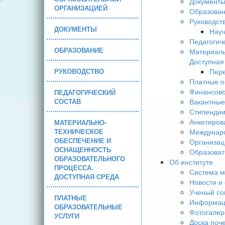
Документ
ОРГАНИЗАЦИЕЙ
Образова
Руководст
ДОКУМЕНТЫ
Науч
Педагогич
ОБРАЗОВАНИЕ
Материаль
Доступная
РУКОВОДСТВО
Пере
Платные о
Финансово
ПЕДАГОГИЧЕСКИЙ
СОСТАВ
Вакантные
Стипендии
Анкетиров
МАТЕРИАЛЬНО-
ТЕХНИЧЕСКОЕ
Междунаро
ОБЕСПЕЧЕНИЕ И
Организац
ОСНАЩЕННОСТЬ
Образоват
ОБРАЗОВАТЕЛЬНОГО
Об институте
ПРОЦЕССА.
Система м
ДОСТУПНАЯ СРЕДА
Новости и
Ученый со
ПЛАТНЫЕ
Информаци
ОБРАЗОВАТЕЛЬНЫЕ
Фотогалер
УСЛУГИ
Доска поч