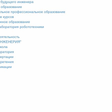
 будущего инженера
 образование
льное профессиональное образование
е курсов
нное образование
аборатория робототехники
еятельность
"ИНЖЕНЕРИЯ"
кола
оратория
ертации
бретения
ликации