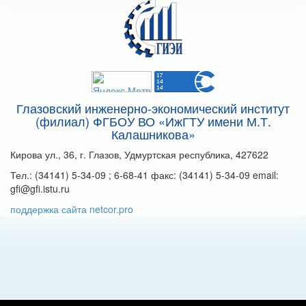
Глазовский инженерно-экономический институт
(филиал) ФГБОУ ВО «ИжГТУ имени М.Т.
Калашникова»
Кирова ул., 36, г. Глазов, Удмуртская республика, 427622
Тел.: (34141) 5-34-09 ; 6-68-41 факс: (34141) 5-34-09 email:
gfi@gfi.istu.ru
поддержка сайта netcor.pro