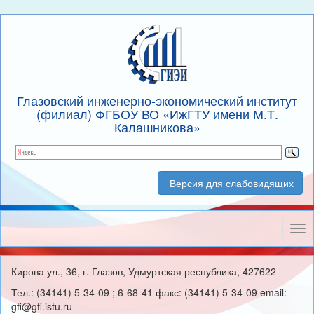
Глазовский инженерно-экономический институт
(филиал) ФГБОУ ВО «ИжГТУ имени М.Т.
Калашникова»
Версия для слабовидящих
Нав
Кирова ул., 36, г. Глазов, Удмуртская республика, 427622
Тел.: (34141) 5-34-09 ; 6-68-41 факс: (34141) 5-34-09 email:
gfi@gfi.istu.ru