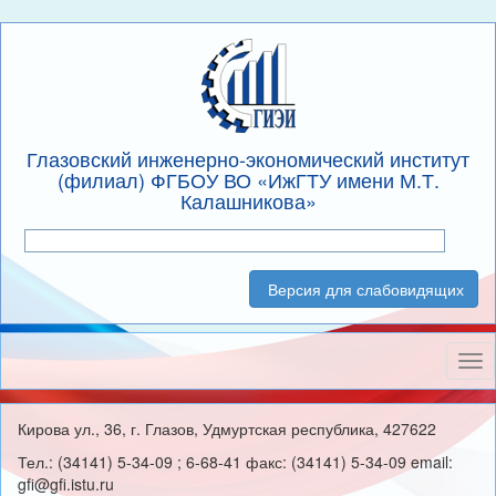
Глазовский инженерно-экономический институт
(филиал) ФГБОУ ВО «ИжГТУ имени М.Т.
Калашникова»
Версия для слабовидящих
Нав
Кирова ул., 36, г. Глазов, Удмуртская республика, 427622
Тел.: (34141) 5-34-09 ; 6-68-41 факс: (34141) 5-34-09 email:
gfi@gfi.istu.ru