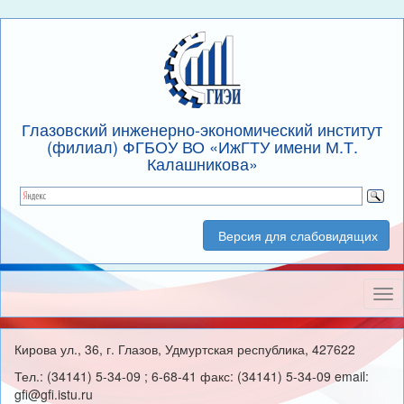
Глазовский инженерно-экономический институт
(филиал) ФГБОУ ВО «ИжГТУ имени М.Т.
Калашникова»
Версия для слабовидящих
Нав
Кирова ул., 36, г. Глазов, Удмуртская республика, 427622
Тел.: (34141) 5-34-09 ; 6-68-41 факс: (34141) 5-34-09 email:
gfi@gfi.istu.ru