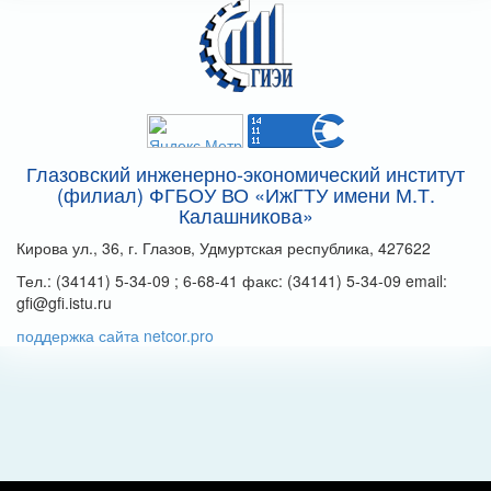
Глазовский инженерно-экономический институт
(филиал) ФГБОУ ВО «ИжГТУ имени М.Т.
Калашникова»
Кирова ул., 36, г. Глазов, Удмуртская республика, 427622
Тел.: (34141) 5-34-09 ; 6-68-41 факс: (34141) 5-34-09 email:
gfi@gfi.istu.ru
поддержка сайта netcor.pro