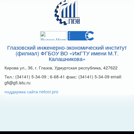
Глазовский инженерно-экономический институт
(филиал) ФГБОУ ВО «ИжГТУ имени М.Т.
Калашникова»
Кирова ул., 36, г. Глазов, Удмуртская республика, 427622
Тел.: (34141) 5-34-09 ; 6-68-41 факс: (34141) 5-34-09 email:
gfi@gfi.istu.ru
поддержка сайта netcor.pro