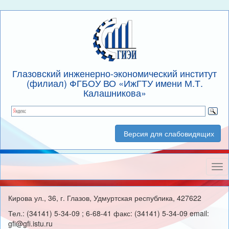
Глазовский инженерно-экономический институт
(филиал) ФГБОУ ВО «ИжГТУ имени М.Т.
Калашникова»
Версия для слабовидящих
Нав
Кирова ул., 36, г. Глазов, Удмуртская республика, 427622
Тел.: (34141) 5-34-09 ; 6-68-41 факс: (34141) 5-34-09 email:
gfi@gfi.istu.ru