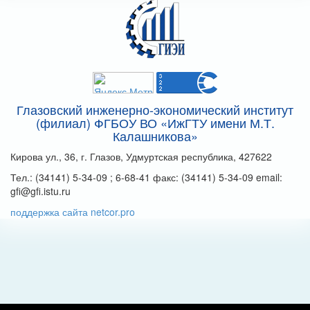
Глазовский инженерно-экономический институт
(филиал) ФГБОУ ВО «ИжГТУ имени М.Т.
Калашникова»
Кирова ул., 36, г. Глазов, Удмуртская республика, 427622
Тел.: (34141) 5-34-09 ; 6-68-41 факс: (34141) 5-34-09 email:
gfi@gfi.istu.ru
поддержка сайта netcor.pro