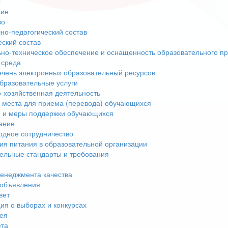
ы
ние
во
но-педагогический состав
еский состав
но-техническое обеспечение и оснащенность образовательного пр
 среда
чень электронных образовательный ресурсов
бразовательные услуги
-хозяйственная деятельность
 места для приема (перевода) обучающихся
 и меры поддержки обучающихся
ание
дное сотрудничество
ия питания в образовательной организации
ельные стандарты и требования
енеджмента качества
 объявления
вет
я о выборах и конкурсах
ея
ета