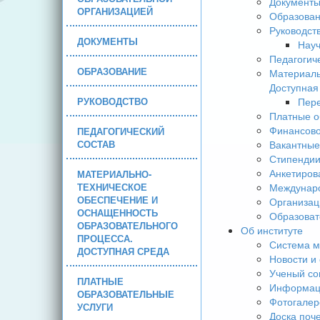
Документ
ОРГАНИЗАЦИЕЙ
Образова
Руководст
ДОКУМЕНТЫ
Науч
Педагогич
ОБРАЗОВАНИЕ
Материаль
Доступная
РУКОВОДСТВО
Пере
Платные о
Финансово
ПЕДАГОГИЧЕСКИЙ
СОСТАВ
Вакантные
Стипендии
Анкетиров
МАТЕРИАЛЬНО-
ТЕХНИЧЕСКОЕ
Междунаро
ОБЕСПЕЧЕНИЕ И
Организац
ОСНАЩЕННОСТЬ
Образоват
ОБРАЗОВАТЕЛЬНОГО
Об институте
ПРОЦЕССА.
Система м
ДОСТУПНАЯ СРЕДА
Новости и
Ученый со
ПЛАТНЫЕ
Информаци
ОБРАЗОВАТЕЛЬНЫЕ
Фотогалер
УСЛУГИ
Доска поч