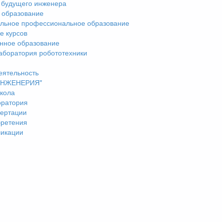
 будущего инженера
 образование
льное профессиональное образование
е курсов
нное образование
аборатория робототехники
еятельность
"ИНЖЕНЕРИЯ"
кола
оратория
ертации
бретения
ликации