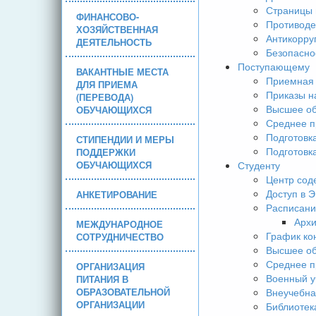
Страницы 
ФИНАНСОВО-
Противоде
ХОЗЯЙСТВЕННАЯ
Антикорру
ДЕЯТЕЛЬНОСТЬ
Безопасно
Поступающему
ВАКАНТНЫЕ МЕСТА
Приемная 
ДЛЯ ПРИЕМА
Приказы н
(ПЕРЕВОДА)
Высшее об
ОБУЧАЮЩИХСЯ
Среднее п
Подготовк
СТИПЕНДИИ И МЕРЫ
Подготовк
ПОДДЕРЖКИ
ОБУЧАЮЩИХСЯ
Студенту
Центр сод
Доступ в 
АНКЕТИРОВАНИЕ
Расписани
Арх
МЕЖДУНАРОДНОЕ
График ко
СОТРУДНИЧЕСТВО
Высшее об
Среднее п
ОРГАНИЗАЦИЯ
Военный у
ПИТАНИЯ В
ОБРАЗОВАТЕЛЬНОЙ
Внеучебна
ОРГАНИЗАЦИИ
Библиотек