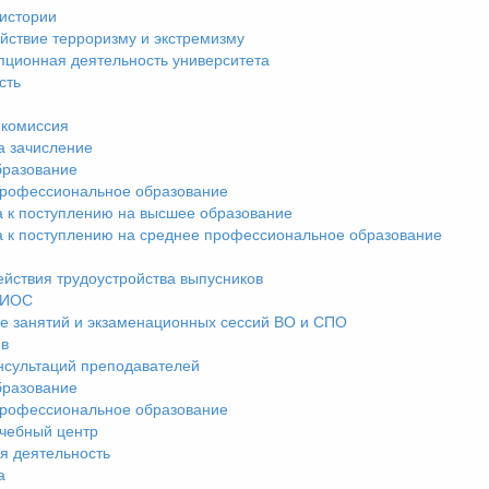
истории
йствие терроризму и экстремизму
пционная деятельность университета
сть
комиссия
а зачисление
разование
рофессиональное образование
а к поступлению на высшее образование
а к поступлению на среднее профессиональное образование
ействия трудоустройства выпусников
ЭИОС
е занятий и экзаменационных сессий ВО и СПО
ив
нсультаций преподавателей
разование
рофессиональное образование
чебный центр
я деятельность
а