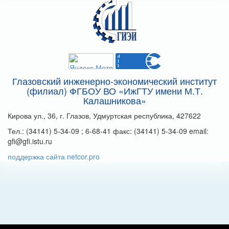
Глазовский инженерно-экономический институт
(филиал) ФГБОУ ВО «ИжГТУ имени М.Т.
Калашникова»
Кирова ул., 36, г. Глазов, Удмуртская республика, 427622
Тел.: (34141) 5-34-09 ; 6-68-41 факс: (34141) 5-34-09 email:
gfi@gfi.istu.ru
поддержка сайта netcor.pro