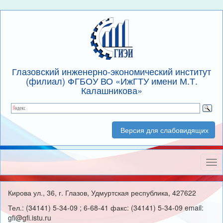
Глазовский инженерно-экономический институт
(филиал) ФГБОУ ВО «ИжГТУ имени М.Т.
Калашникова»
Версия для слабовидящих
Нав
Кирова ул., 36, г. Глазов, Удмуртская республика, 427622
Тел.: (34141) 5-34-09 ; 6-68-41 факс: (34141) 5-34-09 email:
gfi@gfi.istu.ru