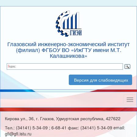
Глазовский инженерно-экономический институт
(филиал) ФГБОУ ВО «ИжГТУ имени М.Т.
Калашникова»
Версия для слабовидящих
Нав
Кирова ул., 36, г. Глазов, Удмуртская республика, 427622
Тел.: (34141) 5-34-09 ; 6-68-41 факс: (34141) 5-34-09 email:
gfi@gfi.istu.ru