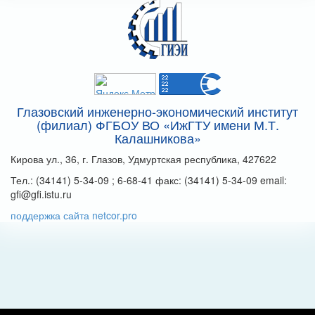
Глазовский инженерно-экономический институт
(филиал) ФГБОУ ВО «ИжГТУ имени М.Т.
Калашникова»
Кирова ул., 36, г. Глазов, Удмуртская республика, 427622
Тел.: (34141) 5-34-09 ; 6-68-41 факс: (34141) 5-34-09 email:
gfi@gfi.istu.ru
поддержка сайта netcor.pro