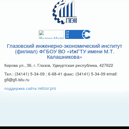
Глазовский инженерно-экономический институт
(филиал) ФГБОУ ВО «ИжГТУ имени М.Т.
Калашникова»
Кирова ул., 36, г. Глазов, Удмуртская республика, 427622
Тел.: (34141) 5-34-09 ; 6-68-41 факс: (34141) 5-34-09 email:
gfi@gfi.istu.ru
поддержка сайта netcor.pro