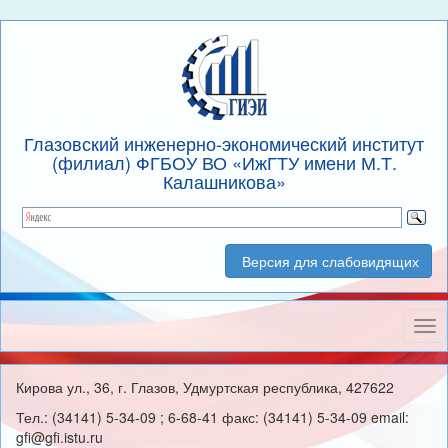
Глазовский инженерно-экономический институт
(филиал) ФГБОУ ВО «ИжГТУ имени М.Т.
Калашникова»
Версия для слабовидящих
Нав
Кирова ул., 36, г. Глазов, Удмуртская республика, 427622
Тел.: (34141) 5-34-09 ; 6-68-41 факс: (34141) 5-34-09 email:
gfi@gfi.istu.ru