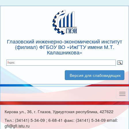
Глазовский инженерно-экономический институт
(филиал) ФГБОУ ВО «ИжГТУ имени М.Т.
Калашникова»
Версия для слабовидящих
Нав
Кирова ул., 36, г. Глазов, Удмуртская республика, 427622
Тел.: (34141) 5-34-09 ; 6-68-41 факс: (34141) 5-34-09 email:
gfi@gfi.istu.ru