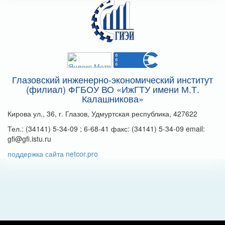
Глазовский инженерно-экономический институт
(филиал) ФГБОУ ВО «ИжГТУ имени М.Т.
Калашникова»
Кирова ул., 36, г. Глазов, Удмуртская республика, 427622
Тел.: (34141) 5-34-09 ; 6-68-41 факс: (34141) 5-34-09 email:
gfi@gfi.istu.ru
поддержка сайта netcor.pro