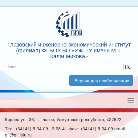
Глазовский инженерно-экономический институт
(филиал) ФГБОУ ВО «ИжГТУ имени М.Т.
Калашникова»
Версия для слабовидящих
Нав
Кирова ул., 36, г. Глазов, Удмуртская республика, 427622
Тел.: (34141) 5-34-09 ; 6-68-41 факс: (34141) 5-34-09 email:
gfi@gfi.istu.ru