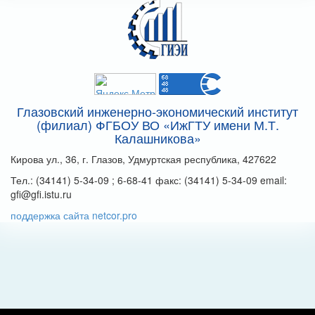
Глазовский инженерно-экономический институт
(филиал) ФГБОУ ВО «ИжГТУ имени М.Т.
Калашникова»
Кирова ул., 36, г. Глазов, Удмуртская республика, 427622
Тел.: (34141) 5-34-09 ; 6-68-41 факс: (34141) 5-34-09 email:
gfi@gfi.istu.ru
поддержка сайта netcor.pro