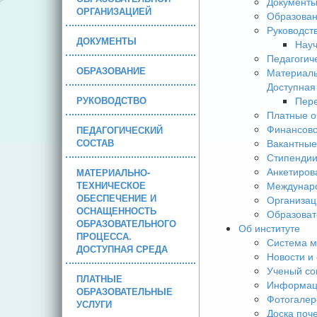
Документ
ОРГАНИЗАЦИЕЙ
Образова
Руководст
ДОКУМЕНТЫ
Науч
Педагогич
ОБРАЗОВАНИЕ
Материаль
Доступная
РУКОВОДСТВО
Пере
Платные о
Финансово
ПЕДАГОГИЧЕСКИЙ
СОСТАВ
Вакантные
Стипендии
Анкетиров
МАТЕРИАЛЬНО-
ТЕХНИЧЕСКОЕ
Междунаро
ОБЕСПЕЧЕНИЕ И
Организац
ОСНАЩЕННОСТЬ
Образоват
ОБРАЗОВАТЕЛЬНОГО
Об институте
ПРОЦЕССА.
Система м
ДОСТУПНАЯ СРЕДА
Новости и
Ученый со
ПЛАТНЫЕ
Информаци
ОБРАЗОВАТЕЛЬНЫЕ
Фотогалер
УСЛУГИ
Доска поч