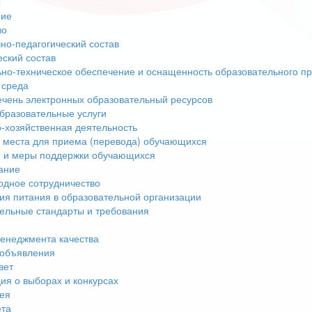
ы
ние
во
но-педагогический состав
еский состав
но-техническое обеспечение и оснащенность образовательного пр
 среда
чень электронных образовательный ресурсов
бразовательные услуги
-хозяйственная деятельность
 места для приема (перевода) обучающихся
 и меры поддержки обучающихся
ание
дное сотрудничество
ия питания в образовательной организации
ельные стандарты и требования
енеджмента качества
 объявления
вет
я о выборах и конкурсах
ея
ета