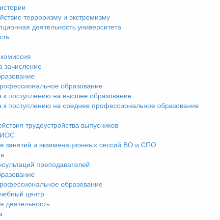
истории
йствие терроризму и экстремизму
пционная деятельность университета
сть
комиссия
а зачисление
разование
рофессиональное образование
а к поступлению на высшее образование
а к поступлению на среднее профессиональное образование
ействия трудоустройства выпусников
ЭИОС
е занятий и экзаменационных сессий ВО и СПО
ив
нсультаций преподавателей
разование
рофессиональное образование
чебный центр
я деятельность
а