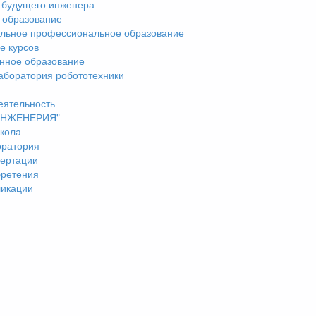
 будущего инженера
 образование
льное профессиональное образование
е курсов
нное образование
аборатория робототехники
еятельность
"ИНЖЕНЕРИЯ"
кола
оратория
ертации
бретения
ликации