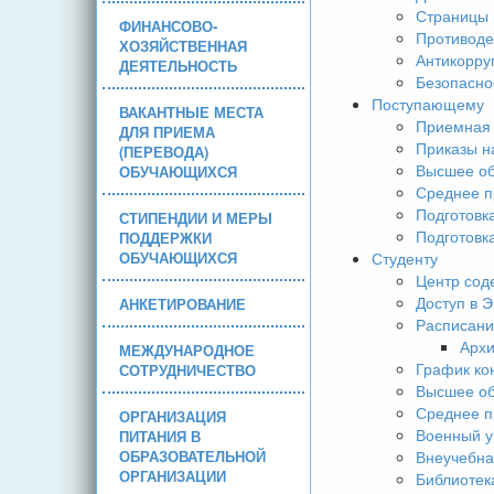
Страницы 
ФИНАНСОВО-
Противоде
ХОЗЯЙСТВЕННАЯ
Антикорру
ДЕЯТЕЛЬНОСТЬ
Безопасно
Поступающему
ВАКАНТНЫЕ МЕСТА
Приемная 
ДЛЯ ПРИЕМА
Приказы н
(ПЕРЕВОДА)
Высшее об
ОБУЧАЮЩИХСЯ
Среднее п
Подготовк
СТИПЕНДИИ И МЕРЫ
Подготовк
ПОДДЕРЖКИ
ОБУЧАЮЩИХСЯ
Студенту
Центр сод
Доступ в 
АНКЕТИРОВАНИЕ
Расписани
Арх
МЕЖДУНАРОДНОЕ
График ко
СОТРУДНИЧЕСТВО
Высшее об
Среднее п
ОРГАНИЗАЦИЯ
Военный у
ПИТАНИЯ В
ОБРАЗОВАТЕЛЬНОЙ
Внеучебна
ОРГАНИЗАЦИИ
Библиотек