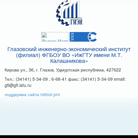
Глазовский инженерно-экономический институт
(филиал) ФГБОУ ВО «ИжГТУ имени М.Т.
Калашникова»
Кирова ул., 36, г. Глазов, Удмуртская республика, 427622
Тел.: (34141) 5-34-09 ; 6-68-41 факс: (34141) 5-34-09 email:
gfi@gfi.istu.ru
поддержка сайта netcor.pro