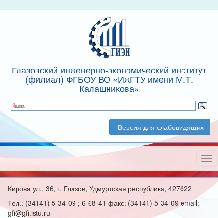
Глазовский инженерно-экономический институт
(филиал) ФГБОУ ВО «ИжГТУ имени М.Т.
Калашникова»
Версия для слабовидящих
Нав
Кирова ул., 36, г. Глазов, Удмуртская республика, 427622
Тел.: (34141) 5-34-09 ; 6-68-41 факс: (34141) 5-34-09 email:
gfi@gfi.istu.ru