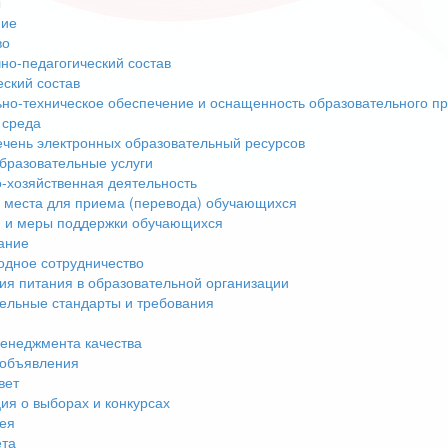
ы
ние
во
но-педагогический состав
еский состав
но-техническое обеспечение и оснащенность образовательного пр
 среда
чень электронных образовательный ресурсов
бразовательные услуги
-хозяйственная деятельность
 места для приема (перевода) обучающихся
 и меры поддержки обучающихся
ание
дное сотрудничество
ия питания в образовательной организации
ельные стандарты и требования
енеджмента качества
 объявления
вет
я о выборах и конкурсах
ея
ета