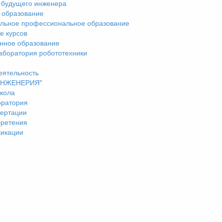
 будущего инженера
 образование
льное профессиональное образование
е курсов
нное образование
аборатория робототехники
еятельность
"ИНЖЕНЕРИЯ"
кола
оратория
ертации
бретения
ликации