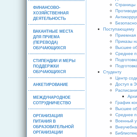
Страницы 
ФИНАНСОВО-
Противоде
ХОЗЯЙСТВЕННАЯ
Антикорру
ДЕЯТЕЛЬНОСТЬ
Безопасно
Поступающему
ВАКАНТНЫЕ МЕСТА
Приемная 
ДЛЯ ПРИЕМА
Приказы н
(ПЕРЕВОДА)
Высшее об
ОБУЧАЮЩИХСЯ
Среднее п
Подготовк
СТИПЕНДИИ И МЕРЫ
Подготовк
ПОДДЕРЖКИ
ОБУЧАЮЩИХСЯ
Студенту
Центр сод
Доступ в 
АНКЕТИРОВАНИЕ
Расписани
Арх
МЕЖДУНАРОДНОЕ
График ко
СОТРУДНИЧЕСТВО
Высшее об
Среднее п
ОРГАНИЗАЦИЯ
Военный у
ПИТАНИЯ В
ОБРАЗОВАТЕЛЬНОЙ
Внеучебна
ОРГАНИЗАЦИИ
Библиотек