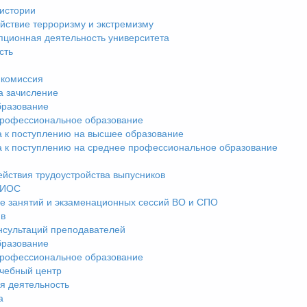
истории
йствие терроризму и экстремизму
пционная деятельность университета
сть
комиссия
а зачисление
разование
рофессиональное образование
а к поступлению на высшее образование
а к поступлению на среднее профессиональное образование
ействия трудоустройства выпусников
ЭИОС
е занятий и экзаменационных сессий ВО и СПО
ив
нсультаций преподавателей
разование
рофессиональное образование
чебный центр
я деятельность
а