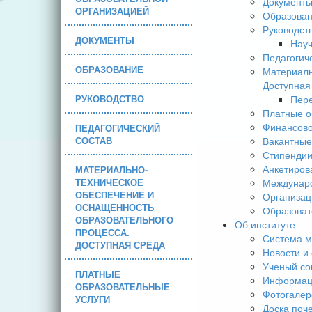
Документ
ОРГАНИЗАЦИЕЙ
Образова
Руководст
ДОКУМЕНТЫ
Науч
Педагогич
ОБРАЗОВАНИЕ
Материаль
Доступная
РУКОВОДСТВО
Пере
Платные о
Финансово
ПЕДАГОГИЧЕСКИЙ
СОСТАВ
Вакантные
Стипендии
Анкетиров
МАТЕРИАЛЬНО-
ТЕХНИЧЕСКОЕ
Междунаро
ОБЕСПЕЧЕНИЕ И
Организац
ОСНАЩЕННОСТЬ
Образоват
ОБРАЗОВАТЕЛЬНОГО
Об институте
ПРОЦЕССА.
Система м
ДОСТУПНАЯ СРЕДА
Новости и
Ученый со
ПЛАТНЫЕ
Информаци
ОБРАЗОВАТЕЛЬНЫЕ
Фотогалер
УСЛУГИ
Доска поч