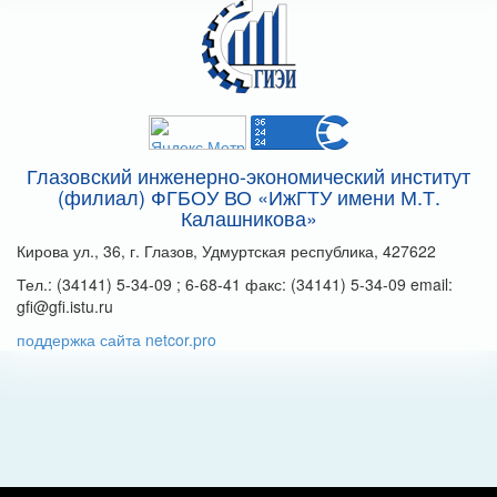
Глазовский инженерно-экономический институт
(филиал) ФГБОУ ВО «ИжГТУ имени М.Т.
Калашникова»
Кирова ул., 36, г. Глазов, Удмуртская республика, 427622
Тел.: (34141) 5-34-09 ; 6-68-41 факс: (34141) 5-34-09 email:
gfi@gfi.istu.ru
поддержка сайта netcor.pro