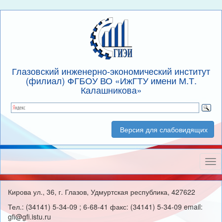
Глазовский инженерно-экономический институт
(филиал) ФГБОУ ВО «ИжГТУ имени М.Т.
Калашникова»
Версия для слабовидящих
Нав
Кирова ул., 36, г. Глазов, Удмуртская республика, 427622
Тел.: (34141) 5-34-09 ; 6-68-41 факс: (34141) 5-34-09 email:
gfi@gfi.istu.ru