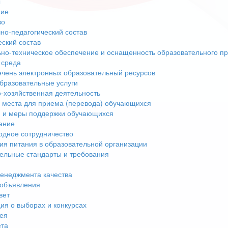
ы
ние
во
но-педагогический состав
еский состав
но-техническое обеспечение и оснащенность образовательного пр
 среда
чень электронных образовательный ресурсов
бразовательные услуги
-хозяйственная деятельность
 места для приема (перевода) обучающихся
 и меры поддержки обучающихся
ание
дное сотрудничество
ия питания в образовательной организации
ельные стандарты и требования
енеджмента качества
 объявления
вет
я о выборах и конкурсах
ея
ета