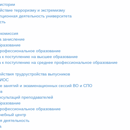
истории
йствие терроризму и экстремизму
пционная деятельность университета
сть
комиссия
а зачисление
разование
рофессиональное образование
а к поступлению на высшее образование
а к поступлению на среднее профессиональное образование
ействия трудоустройства выпусников
ЭИОС
е занятий и экзаменационных сессий ВО и СПО
ив
нсультаций преподавателей
разование
рофессиональное образование
чебный центр
я деятельность
а