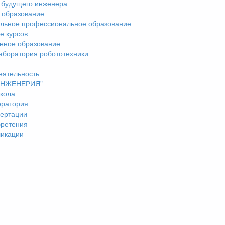
 будущего инженера
 образование
льное профессиональное образование
е курсов
нное образование
аборатория робототехники
еятельность
"ИНЖЕНЕРИЯ"
кола
оратория
ертации
бретения
ликации