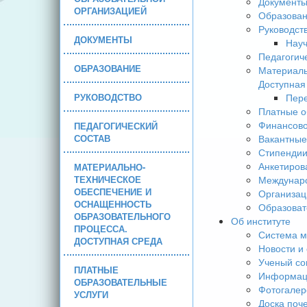
Документ
ОРГАНИЗАЦИЕЙ
Образова
Руководст
ДОКУМЕНТЫ
Науч
Педагогич
ОБРАЗОВАНИЕ
Материаль
Доступная
РУКОВОДСТВО
Пере
Платные о
Финансово
ПЕДАГОГИЧЕСКИЙ
СОСТАВ
Вакантные
Стипендии
Анкетиров
МАТЕРИАЛЬНО-
ТЕХНИЧЕСКОЕ
Междунаро
ОБЕСПЕЧЕНИЕ И
Организац
ОСНАЩЕННОСТЬ
Образоват
ОБРАЗОВАТЕЛЬНОГО
Об институте
ПРОЦЕССА.
Система м
ДОСТУПНАЯ СРЕДА
Новости и
Ученый со
ПЛАТНЫЕ
Информаци
ОБРАЗОВАТЕЛЬНЫЕ
Фотогалер
УСЛУГИ
Доска поч