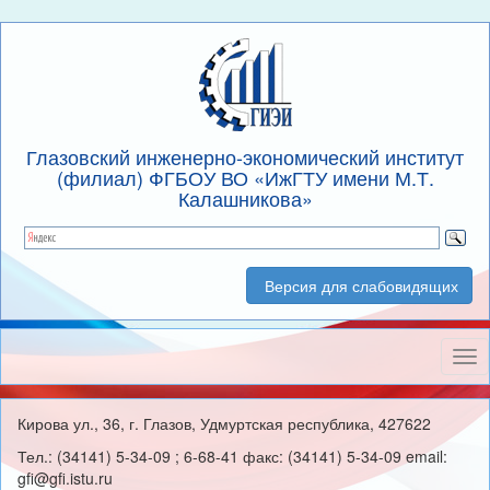
Глазовский инженерно-экономический институт
(филиал) ФГБОУ ВО «ИжГТУ имени М.Т.
Калашникова»
Версия для слабовидящих
Нав
Кирова ул., 36, г. Глазов, Удмуртская республика, 427622
Тел.: (34141) 5-34-09 ; 6-68-41 факс: (34141) 5-34-09 email:
gfi@gfi.istu.ru