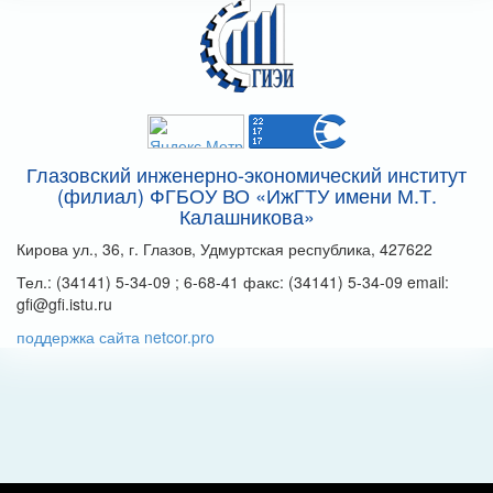
Глазовский инженерно-экономический институт
(филиал) ФГБОУ ВО «ИжГТУ имени М.Т.
Калашникова»
Кирова ул., 36, г. Глазов, Удмуртская республика, 427622
Тел.: (34141) 5-34-09 ; 6-68-41 факс: (34141) 5-34-09 email:
gfi@gfi.istu.ru
поддержка сайта netcor.pro