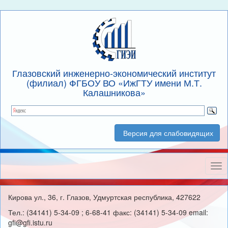
Глазовский инженерно-экономический институт
(филиал) ФГБОУ ВО «ИжГТУ имени М.Т.
Калашникова»
Версия для слабовидящих
Нав
Кирова ул., 36, г. Глазов, Удмуртская республика, 427622
Тел.: (34141) 5-34-09 ; 6-68-41 факс: (34141) 5-34-09 email:
gfi@gfi.istu.ru