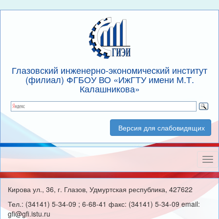
Глазовский инженерно-экономический институт
(филиал) ФГБОУ ВО «ИжГТУ имени М.Т.
Калашникова»
Версия для слабовидящих
Нав
Кирова ул., 36, г. Глазов, Удмуртская республика, 427622
Тел.: (34141) 5-34-09 ; 6-68-41 факс: (34141) 5-34-09 email:
gfi@gfi.istu.ru